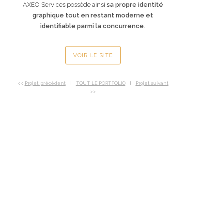
AXEO Services possède ainsi
sa propre identité
graphique tout en restant moderne et
identifiable parmi la concurrence
.
VOIR LE SITE
<<
Projet précédent
|
TOUT LE PORTFOLIO
|
Projet suivant
>>